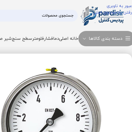
عبور به ناوبری
رفتن به محتوای اصلی
دسته بندی کالاها
خانه اصلی
دما
فشار
فلومتر
سطح سنج
شیر ص
خانه
فشار
مانومتر ۲۳۲٫۵۰٫۰۶۳ wika