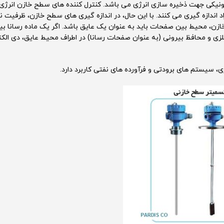
نیکی جهت ذخیره سازی انرژی می باشد. کنترل کننده های سطح خازن انرژی ر
 اندازه گیری می کنند. با این حال، در اندازه گیری های سطح خازن، ظرفیت ن
کوفاراد (1*10-20 فاراد) است. برای عملکرد خازن، محیط بین صفحات باید به عنوان یک عایق باشد. اگر یک ماده ر
فلزی و محافظ بیرونی (به عنوان صفحات رسانا) در اطراف محیط عایق، دی ال
 سیستم های برودتی و فرآورده های نفتی کاربرد دارد.