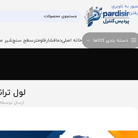
عبور به ناوبری
رفتن به محتوای اصلی
دسته بندی کالاها
خانه اصلی
دما
فشار
فلومتر
سطح سنج
شیر ص
لول تر
ارسال توسط
a