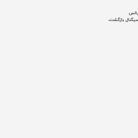
پالس
سیگنال بازگشت،